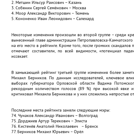
2. Метшин Ильсур Раисович – Казань
3. Собянин Сергей Семёнович – Москва
4. Моор Александр Викторович – Тюмень
5. Кононенко Иван Леонидович – Салехард
Некоторые изменения произошли во второй группе – среди кре
вынесенный главе администрации Петропавловска-Камчатского 
на его место в рейтинге. Кроме того, после громких скандалов 
отмечают составители, по всей видимости, «потенциал паде
иссякает.
В замыкающей рейтинг третьей группе изменения более замет
Михаил Берников. По данным исследователей, ключевое вли
выборах губернатора Орловской области Вадима Потомског
рекордным количеством голосов (89 %) при высокой явке и
критиковал Михаила Берникова и у них сложились непростые о
Последние места рейтинга заняли следующие мэры:
74. Чунаков Александр Иванович – Волгоград
75. Дорджиев Артур Терекович – Элиста
76. Кистенёв Анатолий Николаевич – Брянск
77. Берников Михаил Юрьевич – Орёл