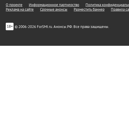
О проекте
Информационное партнерство
Политика конфиденциальн
Реклама на сайте
Срочные анонсы
Разместить баннер
Правила са
© 2006-2026 ForSMI.ru. Анонсы.РФ. Все права защищены.
18+