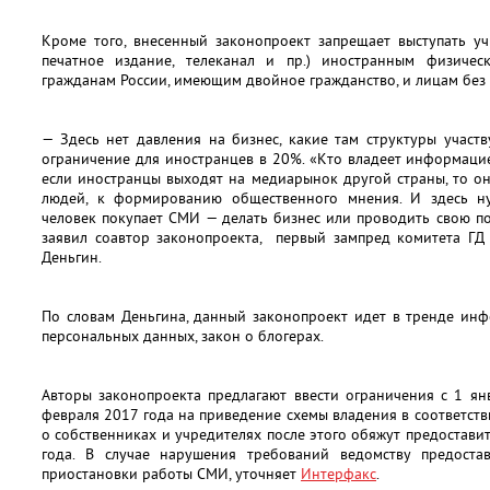
Кроме того, внесенный законопроект запрещает выступать у
печатное издание, телеканал и пр.) иностранным физиче
гражданам России, имеющим двойное гражданство, и лицам без 
— Здесь нет давления на бизнес, какие там структуры участ
ограничение для иностранцев в 20%. «Кто владеет информацие
если иностранцы выходят на медиарынок другой страны, то о
людей, к формированию общественного мнения. И здесь ну
человек покупает СМИ — делать бизнес или проводить свою по
заявил соавтор законопроекта, первый зампред комитета Г
Деньгин.
По словам Деньгина, данный законопроект идет в тренде ин
персональных данных, закон о блогерах.
Авторы законопроекта предлагают ввести ограничения с 1 я
февраля 2017 года на приведение схемы владения в соответст
о собственниках и учредителях после этого обяжут предостави
года. В случае нарушения требований ведомству предоста
приостановки работы СМИ, уточняет
Интерфакс
.