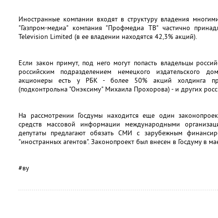
Иностранные компании входят в структуру владения многими
"Газпром-медиа" компания "Профмедиа ТВ" частично принад
Television Limited (в ее владении находятся 42,3% акций).
Если закон примут, под него могут попасть владельцы россий
российским подразделением немецкого издательского дом
акционеры есть у РБК - более 50% акций холдинга при
(подконтрольна "Онэксиму" Михаила Прохорова) - и других рос
На рассмотрении Госдумы находится еще один законопроек
средств массовой информации международными организаци
депутаты предлагают обязать СМИ с зарубежным финансиро
"иностранных агентов". Законопроект был внесен в Госдуму в мае
#
ву