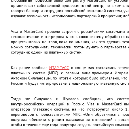
глобальные процессинговые центры, а у MasterCard он устрое
организовать собственный процессинговый центр, но в компани
говорят банкир и сотрудник российской платежной системы, уч
изучают возможность использовать партнерский процессинг, до
Visa и MasterCard провели встречи с российскими системами 
технологически интегрировать их в свою систему обработки п
процессинговых центров, пока понимания, как это сделать техн
можно сотрудничать технически, потом думать о партнерстве
сотрудник одной из платежных систем.
Как ранее сообщал
ИТАР-ТАСС
, в конце мая состоялись пере
платежных систем (МПС) с первым вице-премьером Игоре
Антоном Силуановым, по итогам которых было объявлено, что V
России и будут интегрированы в национальную платежную сист
Тогда же Силуанов и Шувалов сообщили, что системы
внутрироссийских операций в Россию. Visa и MasterCard вы
оператора платежной системы, на что потребуется около 1,
переговоров с представителями МПС. «Они обратились в пра
полугода обеспечить режим налаживания отношений с росси
чтобы в течение еще года-полутора создать российскую компани