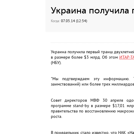
Украина получила
Когда:
07.05.14 (12:54)
Украина получила первый транш двухлетн
в размере более $3 млрд. Об этом
ИТАР-Т
(НБУ).
"Мы подтверждаем эту информацию. 
заимствований) или более трех миллиардов д
Совет директоров МВФ 30 апреля одоб
программе stand-by в размере $17,01 мл
правительства по восстановлению макроэ
роста.
В понедельник стало известно, что НАК «Н