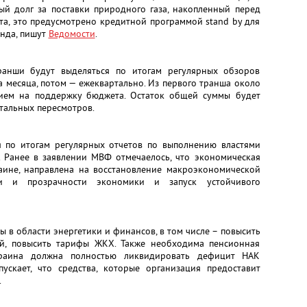
ый долг за поставки природного газа, накопленный перед
та, это предусмотрено кредитной программой stand by для
нда, пишут
Ведомости
.
ранши будут выделяться по итогам регулярных обзоров
а месяца, потом — ежеквартально. Из первого транша около
ием на поддержку бюджета. Остаток общей суммы будет
тальных пересмотров.
 по итогам регулярных отчетов по выполнению властями
 Ранее в заявлении МВФ отмечаелось, что экономическая
аине, направлена на восстановление макроэкономической
сти и прозрачности экономики и запуск устойчивого
в области энергетики и финансов, в том числе – повысить
ей, повысить тарифы ЖКХ. Также необходима пенсионная
раина должна полностью ликвидировать дефицит НАК
скает, что средства, которые организация предоставит
.