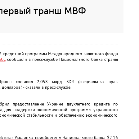
 первый транш МВФ
ей кредитной программы Международного валютного фонда
АСС
сообщили в пресс-службе Национального банка страны
Транш составил 2,058 млрд SDR (специальных прав
олларов", - сказали в пресс-службе.
рил предоставление Украине двухлетнего кредита по
рд для поддержки экономической программы украинского
кономической стабильности и обеспечению экономического
афтогаз Украины» приобретет у Национального банка $2,16