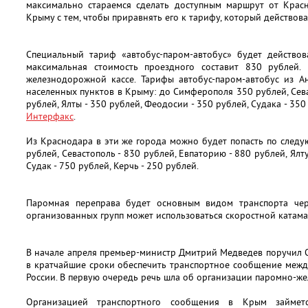
максимально стараемся сделать доступным маршрут от Крас
Крыму с тем, чтобы приравнять его к тарифу, который действова
Специальный тариф «автобус-паром-автобус» будет действов
максимальная стоимость проездного составит 830 рублей.
железнодорожной кассе. Тарифы автобус-паром-автобус из А
населенных пунктов в Крыму: до Симферополя 350 рублей, Сева
рублей, Ялты - 350 рублей, Феодосии - 350 рублей, Судака - 350
Интерфакс
.
Из Краснодара в эти же города можно будет попасть по след
рублей, Севастополь - 830 рублей, Евпаторию - 880 рублей, Ялт
Судак - 750 рублей, Керчь - 250 рублей.
Паромная переправа будет основным видом транспорта чер
организованных групп может использоваться скоростной катама
В начале апреля премьер-министр Дмитрий Медведев поручил 
в кратчайшие сроки обеспечить транспортное сообщение межд
России. В первую очередь речь шла об организации паромно-ж
Организацией транспортного сообщения в Крым займетс