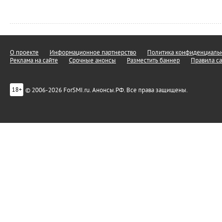
О проекте
Информационное партнерство
Политика конфиденциальн
Реклама на сайте
Срочные анонсы
Разместить баннер
Правила са
© 2006-2026 ForSMI.ru. Анонсы.РФ. Все права защищены.
18+