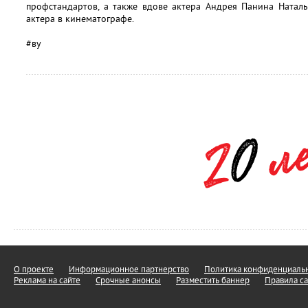
профстандартов, а также вдове актера Андрея Панина Натал
актера в кинематографе.
#ву
О проекте
Информационное партнерство
Политика конфиденциальн
Реклама на сайте
Срочные анонсы
Разместить баннер
Правила са