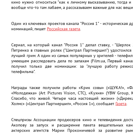
кино нужно относиться "как к личному высказыванию, тогда и 
вообще что-то там лабаем, а рассказываем важные для нас вещи"
Один из ключевых проектов канала "Россия 1" - историческая др
номинаций, пишет
Российская газета
.
Сериал, на который канал "Россия 1" делал ставку, - "Шерл
Петренко в главных ролях ("Централ Партнершип") удостоилс
лучший грим. А один из самых популярных у зрителей - телефил
умеющем расследовать дела по запахам (Film.ua, Первый канал
получил только две номинации: за "лучшую работу режисс
телефильма".
Награды также получили работы «Крик совы» («ЩУКА!», «Ф
«Молодежка» (Art Pictures Vision, СТС), «Кухня» (YBW Group, K
Спасибо, что живой. Четыре часа настоящей жизни» («Дирек
Холмс» («Централ Партнершип», «Россия 1»), сообщает
Газета
.
Спецпризы Ассоциации продюсеров кино и телевидения дост
Акопову за запуск и расширение пакета вещательных кан
актерских агентств Марии Проконичевой за развитие рын