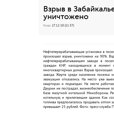
Взрыв в Забайкаль
уничтожено
Когда:
27.12.10 (11:37)
Нефтеперерабатывающая установка в посел
произошел взрыв, уничтожена на 90%. Вз
нефтеперерабатывающем заводе в посел
граждан КНР, находившихся в момент в
многоквартирных домах Взрыв произошел в
завода. Жертв среди населения поселка н
эвакуации отказались. На место уже вые
квартирах и подъездах. На месте работа
Даурии не пострадал, жизнеобеспечение по
базе мазутной котельной Минобороны. Ре
котельную, и прилегающие здания. Как со
топлива предполагалось продавать оптом за
превышает 25 рублей. Фото: пресс-служба 