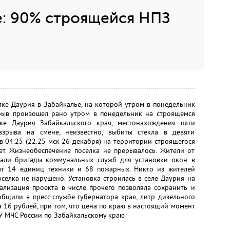
е: 90% строящейся НПЗ
ке Даурия в Забайкалье, на которой утром в понедельник
рыв произошел рано утром в понедельник на строящемся
ке Даурия Забайкальского края, местонахождения пяти
зрыва на смене, неизвестно, выбиты стекла в девяти
 04.25 (22.25 мск 26 декабря) на территории строящегося
ет. Жизнеобеспечение поселка не прерывалось. Жители от
хали бригады коммунальных служб для установки окон в
ют 14 единиц техники и 68 пожарных. Никто из жителей
селка не нарушено. Установка строилась в селе Даурия на
ализация проекта в числе прочего позволяла сохранить и
общили в пресс-службе губернатора края, литр дизельного
 16 рублей, при том, что цена по краю в настоящий момент
ГУ МЧС России по Забайкальскому краю