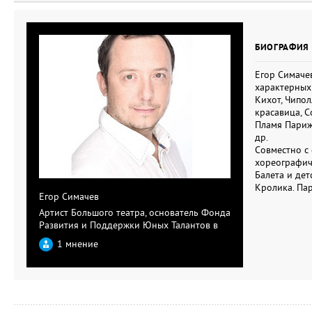
БИОГРАФИЯ 
Егор Симачев
характерных 
Кихот, Чипол
красавица, С
Пламя Париж
др.
Совместно с
хореографич
Балета и де
Кролика. Пар
Егор Симачев
Артист Большого театра, основатель Фонда
Развития и Поддержки Юных Талантов в
Области Культуры и Искусства, наследник
1 мнение
известной и уважаемой балетной
династии.