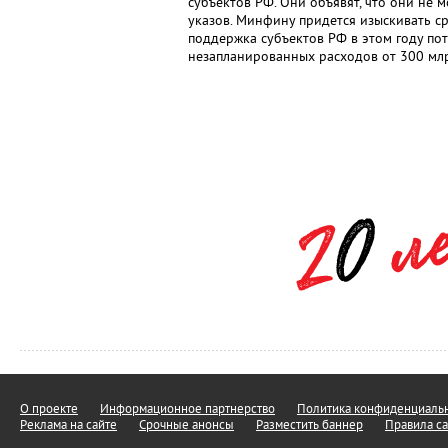
субъектов РФ. Они объявят, что они не 
указов. Минфину придется изыскивать ср
поддержка субъектов РФ в этом году по
незапланированных расходов от 300 мл
О проекте
Информационное партнерство
Политика конфиденциальн
Реклама на сайте
Срочные анонсы
Разместить баннер
Правила са