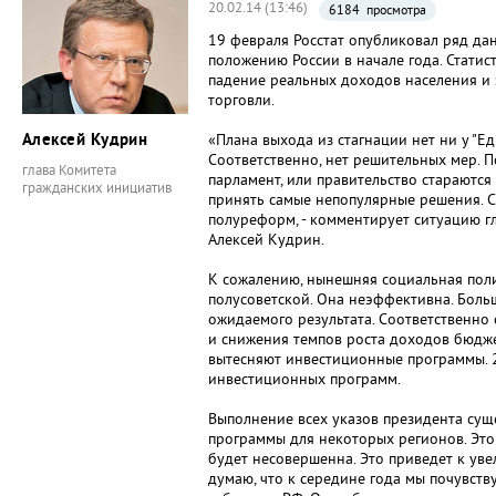
20.02.14 (13:46)
6184 просмотра
19 февраля Росстат опубликовал ряд д
положению России в начале года. Статис
падение реальных доходов населения и
торговли.
Алексей Кудрин
«Плана выхода из стагнации нет ни у "Ед
Соответственно, нет решительных мер. П
глава Комитета
парламент, или правительство стараются
гражданских инициатив
принять самые непопулярные решения. С
полуреформ, - комментирует ситуацию г
Алексей Кудрин.
К сожалению, нынешняя социальная поли
полусоветской. Она неэффективна. Боль
ожидаемого результата. Соответственно 
и снижения темпов роста доходов бюдж
вытесняют инвестиционные программы. 2
инвестиционных программ.
Выполнение всех указов президента су
программы для некоторых регионов. Это 
будет несовершенна. Это приведет к уве
думаю, что к середине года мы почувств