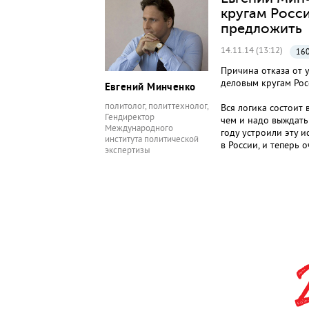
кругам Росси
предложить
14.11.14 (13:12)
160
Причина отказа от у
деловым кругам Рос
Евгений Минченко
политолог, политтехнолог,
Вся логика состоит 
Гендиректор
чем и надо выждать 
Международного
году устроили эту 
института политической
в России, и теперь 
экспертизы