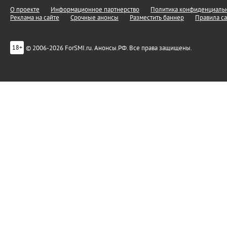
О проекте
Информационное партнерство
Политика конфиденциальн
Реклама на сайте
Срочные анонсы
Разместить баннер
Правила са
© 2006-2026 ForSMI.ru. Анонсы.РФ. Все права защищены.
18+