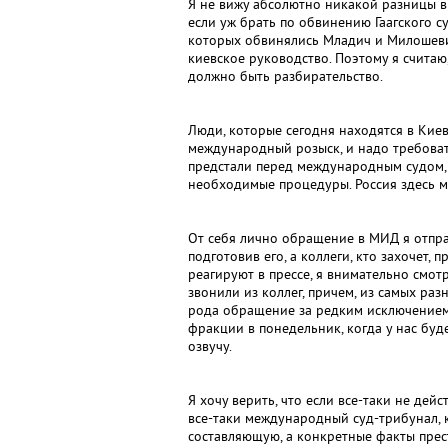
Я не вижу абсолютно никакой разницы в 
если уж брать по обвинению Гаагского су
которых обвинялись Младич и Милошеви
киевское руководство. Поэтому я считаю
должно быть разбирательство.
Люди, которые сегодня находятся в Кие
международный розыск, и надо требоват
предстали перед международным судом,
необходимые процедуры. Россия здесь м
От себя лично обращение в МИД я отпра
подготовив его, а коллеги, кто захочет, п
реагируют в прессе, я внимательно смо
звонили из коллег, причем, из самых ра
рода обращение за редким исключением.
фракции в понедельник, когда у нас буд
озвучу.
Я хочу верить, что если все-таки не дей
все-таки международный суд-трибунал, 
составляющую, а конкретные факты пре