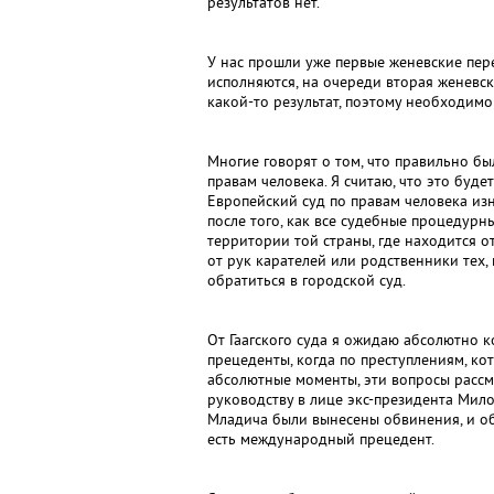
результатов нет.
У нас прошли уже первые женевские пере
исполняются, на очереди вторая женевска
какой-то результат, поэтому необходимо
Многие говорят о том, что правильно бы
правам человека. Я считаю, что это буде
Европейский суд по правам человека из
после того, как все судебные процедур
территории той страны, где находится от
от рук карателей или родственники тех, 
обратиться в городской суд.
От Гаагского суда я ожидаю абсолютно к
прецеденты, когда по преступлениям, ко
абсолютные моменты, эти вопросы рассм
руководству в лице экс-президента Мил
Младича были вынесены обвинения, и о
есть международный прецедент.