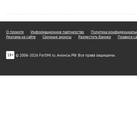
О проекте
Информационное партнерство
Политика конфиденциальн
Реклама на сайте
Срочные анонсы
Разместить баннер
Правила са
© 2006-2026 ForSMI.ru. Анонсы.РФ. Все права защищены.
18+