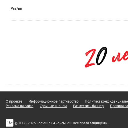
#пг/вп
О проекте
Информационное партнерство
Политика конфиденциальн
Реклама на сайте
Срочные анонсы
Разместить баннер
Правила са
© 2006-2026 ForSMI.ru. Анонсы.РФ. Все права защищены.
18+