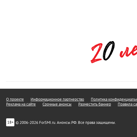
О проекте
Информационное партнерство
Политика конфиденциальн
Реклама на сайте
Срочные анонсы
Разместить баннер
Правила са
© 2006-2026 ForSMI.ru. Анонсы.РФ. Все права защищены.
18+