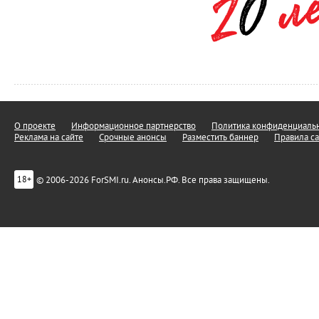
О проекте
Информационное партнерство
Политика конфиденциальн
Реклама на сайте
Срочные анонсы
Разместить баннер
Правила са
© 2006-2026 ForSMI.ru. Анонсы.РФ. Все права защищены.
18+