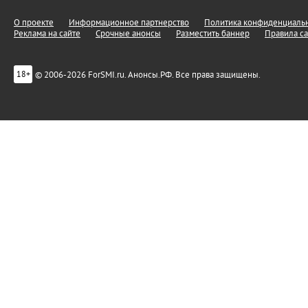
О проекте
Информационное партнерство
Политика конфиденциальн
Реклама на сайте
Срочные анонсы
Разместить баннер
Правила са
© 2006-2026 ForSMI.ru. Анонсы.РФ. Все права защищены.
18+