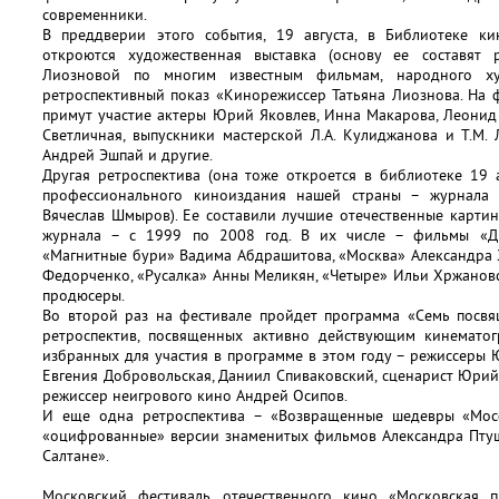
современники.
В преддверии этого события, 19 августа, в Библиотеке ки
откроются художественная выставка (основу ее составят 
Лиозновой по многим известным фильмам, народного х
ретроспективный показ «Кинорежиссер Татьяна Лиознова. На 
примут участие актеры Юрий Яковлев, Инна Макарова, Леонид
Светличная, выпускники мастерской Л.А. Кулиджанова и Т.М.
Андрей Эшпай и другие.
Другая ретроспектива (она тоже откроется в библиотеке 19 
профессионального киноиздания нашей страны – журнала 
Вячеслав Шмыров). Ее составили лучшие отечественные карти
журнала – с 1999 по 2008 год. В их числе – фильмы «Д
«Магнитные бури» Вадима Абдрашитова, «Москва» Александра 
Федорченко, «Русалка» Анны Меликян, «Четыре» Ильи Хржановс
продюсеры.
Во второй раз на фестивале пройдет программа «Семь посвя
ретроспектив, посвященных активно действующим кинематог
избранных для участия в программе в этом году – режиссеры 
Евгения Добровольская, Даниил Спиваковский, сценарист Юрий
режиссер неигрового кино Андрей Осипов.
И еще одна ретроспектива – «Возвращенные шедевры «Мос
«оцифрованные» версии знаменитых фильмов Александра Птуш
Салтане».
Московский фестиваль отечественного кино «Московская п