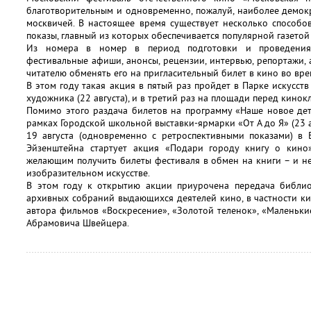
благотворительным и одновременно, пожалуй, наиболее демок
москвичей. В настоящее время существует несколько способо
показы, главный из которых обеспечивается популярной газето
Из номера в номер в период подготовки и проведения 
фестивальные афиши, анонсы, рецензии, интервью, репортажи,
читателю обменять его на пригласительный билет в кино во вр
В этом году такая акция в пятый раз пройдет в Парке искусст
художника (22 августа), и в третий раз на площади перед кинокл
Помимо этого раздача билетов на программу «Наше новое де
рамках Городской школьной выставки-ярмарки «От А до Я» (23 а
19 августа (одновременно с ретроспективными показами) в 
Эйзенштейна стартует акция «Подари городу книгу о кино
желающим получить билеты фестиваля в обмен на книги – и не 
изобразительном искусстве.
В этом году к открытию акции приурочена передача библи
архивных собраний выдающихся деятелей кино, в частности ки
автора фильмов «Воскресение», «Золотой теленок», «Маленьк
Абрамовича Швейцера.