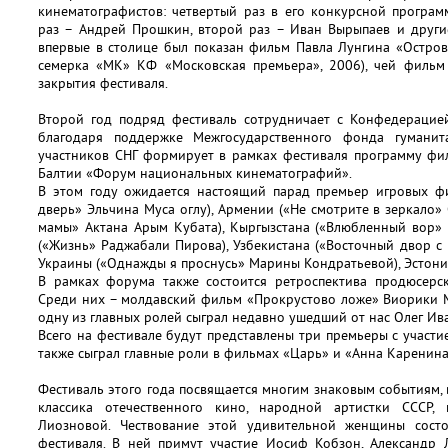
кинематографистов: четвертый раз в его конкурсной програм
раз – Андрей Прошкин, второй раз – Иван Вырыпаев и други
впервые в столице был показан фильм Павла Лунгина «Остров
семерка «МК» КФ «Московская премьера», 2006), чей фильм
закрытия фестиваля.
Второй год подряд фестиваль сотрудничает с Конфедерацией
благодаря поддержке Межгосударственного фонда гуманита
участников СНГ формирует в рамках фестиваля программу фи
Балтии «Форум национальных кинематографий».
В этом году ожидается настоящий парад премьер игровых ф
дверь» Эльчина Муса оглу), Армении («Не смотрите в зеркало» 
мамы» Актана Арым Кубата), Кыргызстана («Влюбленный вор» 
(«Жизнь» Раджабали Пирова), Узбекистана («Восточный двор с
Украины («Однажды я проснусь» Марины Кондратьевой), Эстонии
В рамках форума также состоится ретроспектива продюсерск
Среди них – молдавский фильм «Прокрустово ложе» Виорики 
одну из главных ролей сыграл недавно ушедший от нас Олег Ив
Всего на фестивале будут представлены три премьеры с участи
также сыграл главные роли в фильмах «Царь» и «Анна Каренина
Фестиваль этого года посвящается многим знаковым событиям, 
классика отечественного кино, народной артистки СССР,
Лиозновой. Чествование этой удивительной женщины сост
фестиваля. В ней примут участие Иосиф Кобзон, Александ