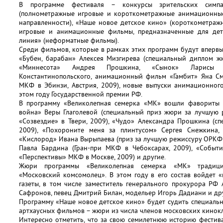
В программе фестиваля – конкурсы зрительских симп
(полнометражные игровые и короткометражные анимационны
направленности), «Наше новое детское кино» (короткометра
игровые и анимационные фильмы, предназначенные для дет
линия» (неформатные фильмы).
Среди фильмов, которые в рамках этих программ будут вперв
«Бубен, барабан» Алексея Мизгирева (специальный диплом ж
«Миннесота» Андрея Прошкина, «Сынок» Ларисы С
Константинопольского, анимационный фильм «Гамбит» Яна См
МКФ в Эбинзи, Австрия, 2009), новые выпуски анимационног
этом году Государственной премии РФ.
В программу «Великолепная семерка «МК» вошли фавориты 
война» Веры Глаголевой (специальный приз жюри за лучшую 
«Созвездие» в Твери, 2009), «Чудо» Александра Прошкина (
2009), «Похороните меня за плинтусом» Сергея Снежкина,
«Кислород» Ивана Вырыпаева (приз за лучшую режиссуру ОРКФ «
Павла Бардина (Гран-при МКФ в Чебоксарах, 2009), «Событи
«Перспективы» МКФ в Москве, 2009) и другие.
Жюри программы «Великолепная семерка «МК» традици
«Московский комсомолец». В этом году в его состав войдет 
газеты, в том числе заместитель генерального прокурора РФ
Сафронов, певец Дмитрий Билан, модельер Игорь Дадиани и др
Программу «Наше новое детское кино» будет судить специаль
артхаусных фильмов – жюри из числа членов московских кинок
Интересно отметить, что за свою семилетнюю историю фестив