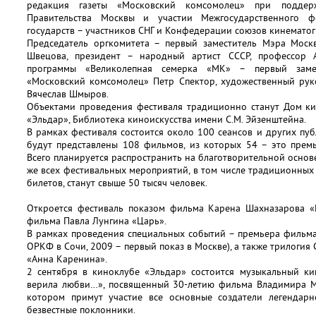
редакция газеты «Московский комсомолец» при подде
Правительства Москвы и участии Межгосударственного ф
государств – участников СНГ и Конфедерации союзов кинематог
Председатель оргкомитета – первый заместитель Мэра Мос
Швецова, президент – народный артист СССР, профессор А
программы «Великолепная семерка «МК» – первый замес
«Московский комсомолец» Петр Спектор, художественный рук
Вячеслав Шмыров.
Объектами проведения фестиваля традиционно станут Дом ки
«Эльдар», Библиотека киноискусства имени С.М. Эйзенштейна.
В рамках фестиваля состоится около 100 сеансов и других пу
будут представлены 108 фильмов, из которых 54 – это премь
Всего планируется распространить на благотворительной основ
же всех фестивальных мероприятий, в том числе традиционны
билетов, станут свыше 50 тысяч человек.
Откроется фестиваль показом фильма Карена Шахназарова «
фильма Павла Лунгина «Царь».
В рамках проведения специальных событий – премьера фильма
ОРКФ в Сочи, 2009 – первый показ в Москве), а также трилогия 
«Анна Каренина».
2 сентября в киноклубе «Эльдар» состоится музыкальный ки
верила любви…», посвященный 30-летию фильма Владимира Ме
котором примут участие все основные создатели легендар
безвестные поклонники.