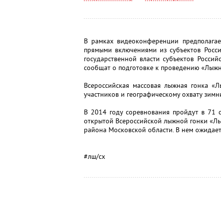
В рамках видеоконференции предполагае
прямыми включениями из субъектов Росси
государственной власти субъектов Росси
сообщат о подготовке к проведению «Лыжни
Всероссийская массовая лыжная гонка «Л
участников и географическому охвату зим
В 2014 году соревнования пройдут в 71 
открытой Всероссийской лыжной гонки «Лыж
района Московской области. В нем ожидаетс
#лш/сх