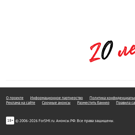
О проекте
Информационное партнерство
Политика конфиденциальн
Реклама на сайте
Срочные анонсы
Разместить баннер
Правила са
© 2006-2026 ForSMI.ru. Анонсы.РФ. Все права защищены.
18+