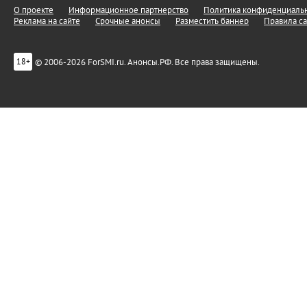
О проекте
Информационное партнерство
Политика конфиденциальн
Реклама на сайте
Срочные анонсы
Разместить баннер
Правила са
© 2006-2026 ForSMI.ru. Анонсы.РФ. Все права защищены.
18+