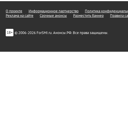
О проекте
Информационное партнерство
Политика конфиденциальн
Реклама на сайте
Срочные анонсы
Разместить баннер
Правила са
© 2006-2026 ForSMI.ru. Анонсы.РФ. Все права защищены.
18+