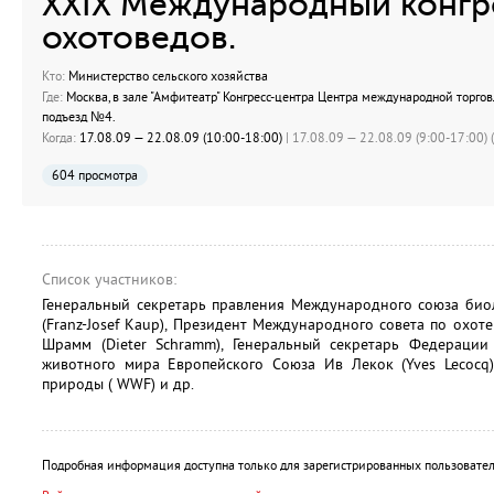
XXIX Международный конгр
охотоведов.
Кто:
Министерство сельского хозяйства
Где:
Москва, в зале "Амфитеатр" Конгресс-центра Центра международной торговл
подъезд №4.
Когда:
17.08.09 — 22.08.09 (10:00-18:00)
| 17.08.09 — 22.08.09 (9:00-17:00) (
604 просмотра
Список участников:
Генеральный секретарь правления Международного союза био
(Franz-Josef Kaup), Президент Международного совета по охот
Шрамм (Dieter Schramm), Генеральный секретарь Федераци
животного мира Европейского Союза Ив Лекок (Yves Lecocq
природы ( WWF) и др.
Подробная информация доступна только для зарегистрированных пользовател