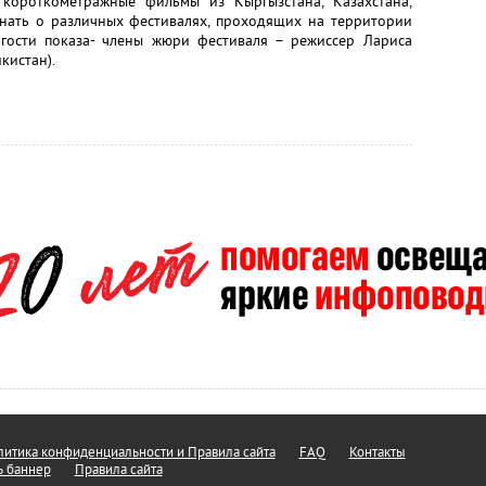
короткометражные фильмы из Кыргызстана, Казахстана,
знать о различных фестивалях, проходящих на территории
е гости показа- члены жюри фестиваля – режиссер Лариса
кистан).
итика конфиденциальности и Правила сайта
FAQ
Контакты
ь баннер
Правила сайта