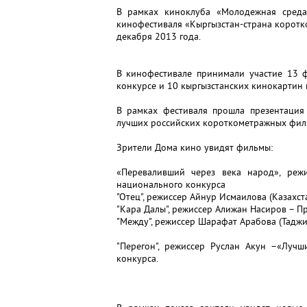
В рамках киноклуба «Молодежная среда
кинофестиваля «Кыргызстан-страна коротк
декабря 2013 года.
В кинофестивале принимали участие 13 ф
конкурсе и 10 кыргызстанских кинокартин 
В рамках фестиваля прошла презентация
лучших российских короткометражных фил
Зрители Дома кино увидят фильмы:
«Переваливший через века народ», реж
национального конкурса
"Отец", режиссер Айнур Исмаилова (Казахс
"Кара Далы", режиссер Алижан Насиров – П
"Между", режиссер Шарафат Арабова (Тадж
"Перегон", режиссер Руслан Акун –«Луч
конкурса.