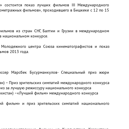
» состоится показ лучших фильмов III Международного
ометражных фильмов», проходившего в Бишкеке с 12 по 15
ильмов из стран СНГ, Балтии и Грузии в международном
в национальном конкурсе.
 Молодежного центра Союза кинематографистов и показ
ьмов 2013 года.
иссер Марсбек Бусурманкулов- Специальный приз жюри
тан) – Приз зрительских симпатий международного конкурса
риз за лучшую режиссуру национального конкурса
икистан) –«Лучший фильм» международного конкурса
ший фильм» и приз зрительских симпатий национального