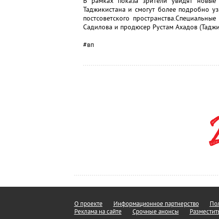
В рамках показа зрители увидят новые 
Таджикистана и смогут более подробно у
постсоветского пространства.Специальны
Садилова и продюсер Рустам Ахадов (Таджи
#вп
О проекте
Информационное партнерство
Пол
Реклама на сайте
Срочные анонсы
Разместит