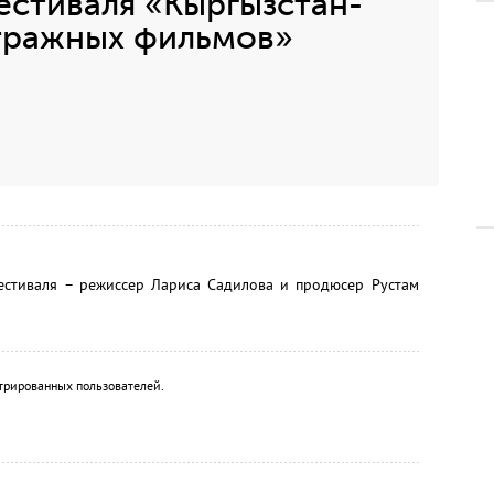
естиваля «Кыргызстан-
тражных фильмов»
естиваля – режиссер Лариса Садилова и продюсер Рустам
трированных пользователей.