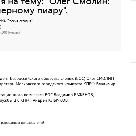
 на тему: "Олег Смолин:
черному пиару".
А "Россия сегодня"
)
:00) (местн.)
идент Всероссийского общества слепых (ВОС) Олег СМОЛИН
секретарь Московского городского комитета КПРФ Владимир
литационного комплекса ВОС Владимир БАЖЕНОВ;
 службы ЦК КПРФ Андрей КЛЫЧКОВ.
трированных пользователей.