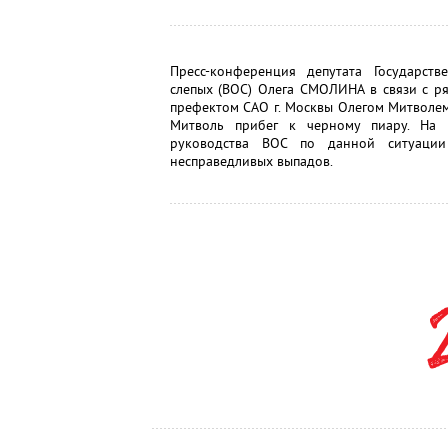
Пресс-конференция депутата Государств
слепых (ВОС) Олега СМОЛИНА в связи с ря
префектом САО г. Москвы Олегом Митволем.
Митволь прибег к черному пиару. На 
руководства ВОС по данной ситуаци
несправедливых выпадов.