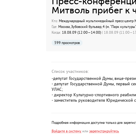
Пресс-конференция
Митволь прибег к 
Кто:
Международный мультимедийный пресс-центр МИ
Где:
Москва, Зубовский бульвар, 4 (м. "Парк культуры"
Когда:
18.08.09 (12:00—14:00)
| 18.08.09 (11:00—13
599 просмотров
Список участников:
-депутат Государственной Думы, вице-през
- депутат Государственной Думы, первый 
УЛАС;
- директор Культурно-спортивного реаби
- заместитель руководителя Юридической
Подробная информация доступна только для зарегис
Войдите в систему
или
зарегистрируйтесь