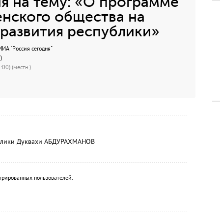
я на тему: «О программе
нского общества на
 развития республики»
А "Россия сегодня"
)
00) (местн.)
ублики Дуквахи АБДУРАХМАНОВ
трированных пользователей.