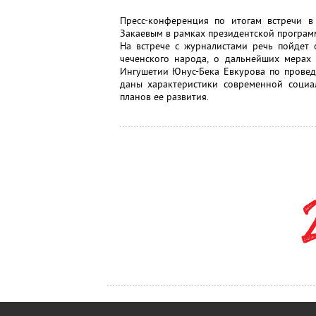
Пресс-конференция по итогам встречи в
Закаевым в рамках президентской програм
На встрече с журналистами речь пойдет 
чеченского народа, о дальнейших мерах
Ингушетии Юнус-Бека Евкурова по провед
даны характеристики современной социа
планов ее развития.