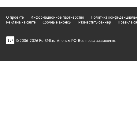
О проекте
Информационное партнерство
Политика конфиденциальн
Реклама на сайте
Срочные анонсы
Разместить баннер
Правила са
© 2006-2026 ForSMI.ru. Анонсы.РФ. Все права защищены.
18+