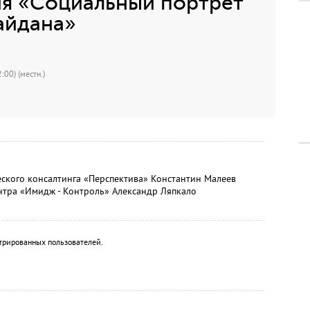
я «Социальный портрет
айдана»
:00) (местн.)
ческого консалтинга «Перспектива» Константин Малеев
нтра «Имидж - Контроль» Александр Ляпкало
трированных пользователей.