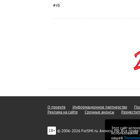
#тб
О проекте
Информационное партнерство
Пол
Реклама на сайте
Срочные анонсы
Разместит
Этот сайт испол
© 2006-2026 ForSMI.ru. Анонсы.РФ. Все прав
18+
использование.
нашей
Политик