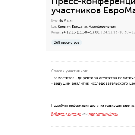
Пресс-конференци
участников ЕвроМ
Кто:
ИА Униан
Где:
Киев, ул. Крещатик, 4, конференц-зал
Когда:
24.12.13 (11:30—13:00)
| 24.12.13 (10:30—12
268 просмотров
Список участников:
- заместитель директора агентства полити
- ведущий аналитик исследовательского це
Подробная информация доступна только для зарегис
Войдите в систему
или
зарегистрируйтесь