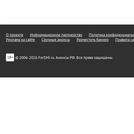
О проекте
Информационное партнерство
Политика конфиденциальн
Реклама на сайте
Срочные анонсы
Разместить баннер
Правила са
© 2006-2026 ForSMI.ru. Анонсы.РФ. Все права защищены.
18+