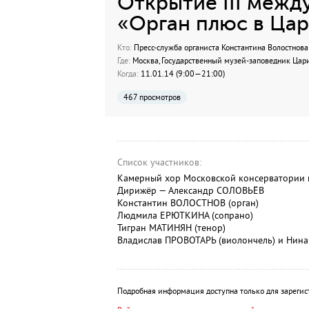
Открытие III межд
«Орган плюс в Ца
Кто:
Пресс-служба органиста Константина Волостнова
Где:
Москва, Государственный музей-заповедник Ца
Когда:
11.01.14 (9:00—21:00)
467 просмотров
Список участников:
Камерный хор Московской консерватории 
Дирижёр — Александр СОЛОВЬЁВ
Константин ВОЛОСТНОВ (орган)
Людмила ЕРЮТКИНА (сопрано)
Тигран МАТИНЯН (тенор)
Владислав ПРОВОТАРЬ (виолончель) и Нин
Подробная информация доступна только для зарегис