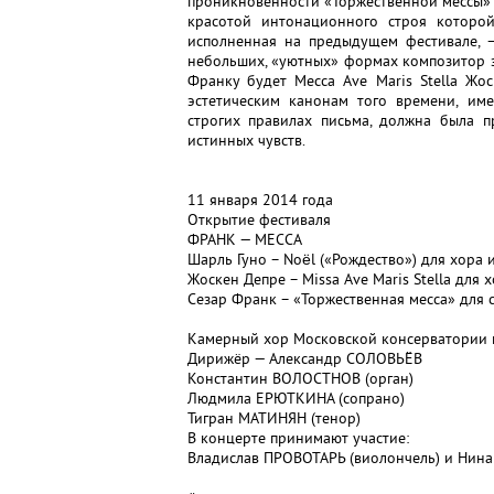
проникновенности «Торжественной мессы» д
красотой интонационного строя которой
исполненная на предыдущем фестивале, —
небольших, «уютных» формах композитор 
Франку будет Месса Ave Maris Stella Жо
эстетическим канонам того времени, име
строгих правилах письма, должна была п
истинных чувств.
11 января 2014 года
Открытие фестиваля
ФРАНК — МЕССА
Шарль Гуно – Noël («Рождество») для хора 
Жоскен Депре – Missa Ave Maris Stella для х
Сезар Франк – «Торжественная месса» для с
Камерный хор Московской консерватории 
Дирижёр — Александр СОЛОВЬЁВ
Константин ВОЛОСТНОВ (орган)
Людмила ЕРЮТКИНА (сопрано)
Тигран МАТИНЯН (тенор)
В концерте принимают участие:
Владислав ПРОВОТАРЬ (виолончель) и Нин