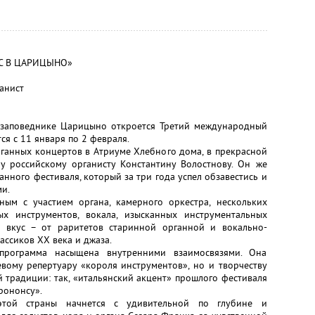
ЮС В ЦАРИЦЫНО»
анист
-заповеднике Царицыно откроется Третий международный
я с 11 января по 2 февраля.
ганных концертов в Атриуме Хлебного дома, в прекрасной
у российскому органисту Константину Волостнову. Он же
нного фестиваля, который за три года успел обзавестись и
и.
ым с участием органа, камерного оркестра, нескольких
ых инструментов, вокала, изысканных инструментальных
й вкус – от раритетов старинной органной и вокально-
ссиков XX века и джаза.
программа насыщена внутренними взаимосвязями. Она
вому репертуару «короля инструментов», но и творчеству
традиции: так, «итальянский акцент» прошлого фестиваля
рононсу».
этой страны начнется с удивительной по глубине и