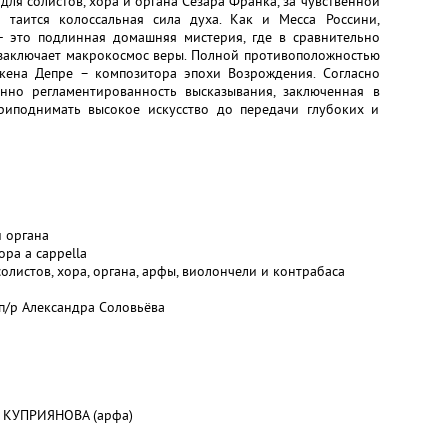
ля солистов, хора и органа Сезара Франка, за чувственной
 таится колоссальная сила духа. Как и Месса Россини,
 это подлинная домашняя мистерия, где в сравнительно
заключает макрокосмос веры. Полной противоположностью
скена Депре – композитора эпохи Возрождения. Согласно
нно регламентированность высказывания, заключенная в
риподнимать высокое искусство до передачи глубоких и
и органа
ора a cappella
олистов, хора, органа, арфы, виолончели и контрабаса
п/р Александра Соловьёва
а КУПРИЯНОВА (арфа)