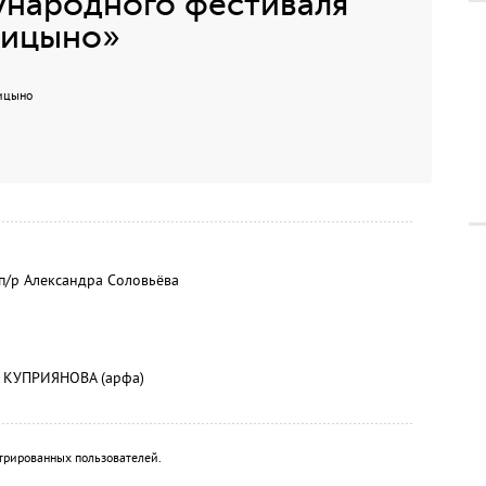
ународного фестиваля
рицыно»
рицыно
п/р Александра Соловьёва
а КУПРИЯНОВА (арфа)
трированных пользователей.