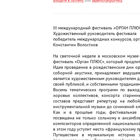
Войдите в систему
или
зарегистрируйтесь
III международный фестиваль «ОРГАН ПЛ
Художественный руководитель фестиваля
победитель международных конкурсов, орг
Константин Волостнов
На святочной неделе в московском музее
фестиваль «Орган ПЛЮС», который продлитс
Идея проведения в рождественские дни ор
соборной акустике, принадлежит ведущем
является художественным руководителем да
своей публикой, и собственными традициям
Восемь тематических программ по выходн
хоровых коллективов, консорта старинн
составов представят репертуар на любо
инструментальной музыки до сочинений кла
Как и в прошлые годы, фестивальная 
посвящена не только сольному и ансамбле
композиторов определенной национальной 
в этом году уступит место «французскому п
Путешествие в музыкальную историю 