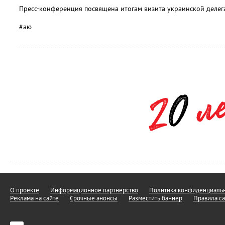
Пресс-конференция посвящена итогам визита украинской делег
#аю
О проекте
Информационное партнерство
Политика конфиденциальн
Реклама на сайте
Срочные анонсы
Разместить баннер
Правила са