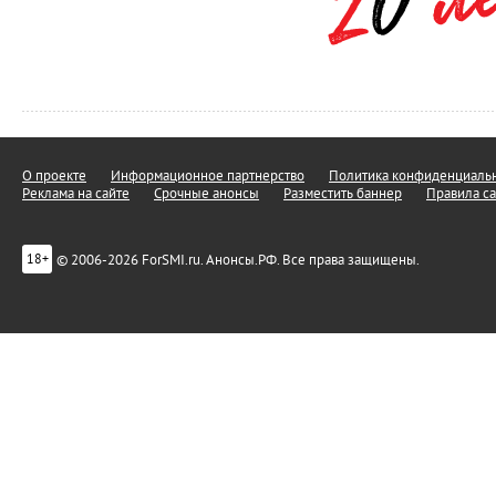
О проекте
Информационное партнерство
Политика конфиденциальн
Реклама на сайте
Срочные анонсы
Разместить баннер
Правила са
© 2006-2026 ForSMI.ru. Анонсы.РФ. Все права защищены.
18+