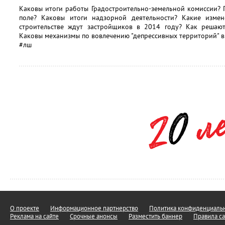
Каковы итоги работы Градостроительно-земельной комиссии? 
поле? Каковы итоги надзорной деятельности? Какие измен
строительстве ждут застройщиков в 2014 году? Как решаю
Каковы механизмы по вовлечению "депрессивных территорий" в
#лш
О проекте
Информационное партнерство
Политика конфиденциальн
Реклама на сайте
Срочные анонсы
Разместить баннер
Правила са