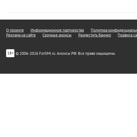
О проекте
Информационное партнерство
Политика конфиденциальн
Реклама на сайте
Срочные анонсы
Разместить баннер
Правила са
© 2006-2026 ForSMI.ru. Анонсы.РФ. Все права защищены.
18+