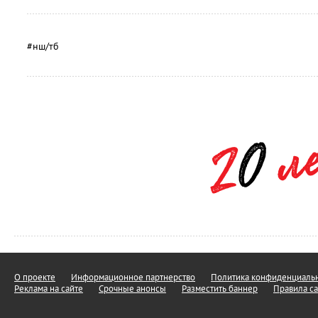
#нш/тб
О проекте
Информационное партнерство
Политика конфиденциальн
Реклама на сайте
Срочные анонсы
Разместить баннер
Правила са