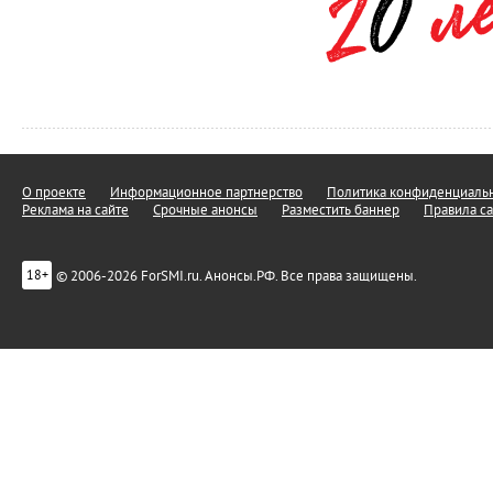
О проекте
Информационное партнерство
Политика конфиденциальн
Реклама на сайте
Срочные анонсы
Разместить баннер
Правила са
© 2006-2026 ForSMI.ru. Анонсы.РФ. Все права защищены.
18+