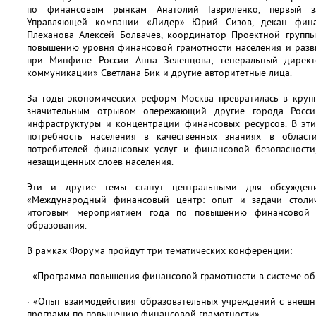
по финансовым рынкам Анатолий Гавриленко, первый за
Управляющей компании «Лидер» Юрий Сизов, декан финан
Плеханова Алексей Болвачёв, координатор Проектной группы
повышению уровня финансовой грамотности населения и разв
при Минфине России Анна Зеленцова; генеральный директо
коммуникации» Светлана Бик и другие авторитетные лица.
За годы экономических реформ Москва превратилась в круп
значительным отрывом опережающий другие города Росс
инфраструктуры и концентрации финансовых ресурсов. В эти
потребность населения в качественных знаниях в облас
потребителей финансовых услуг и финансовой безопасност
незащищённых слоев населения.
Эти и другие темы станут центральными для обсужде
«Международный финансовый центр: опыт и задачи столич
итоговым мероприятием года по повышению финансовой г
образования.
В рамках Форума пройдут три тематических конференции:
· «Программа повышения финансовой грамотности в системе об
· «Опыт взаимодействия образовательных учреждений с внешн
программ по повышению финансовой грамотности»