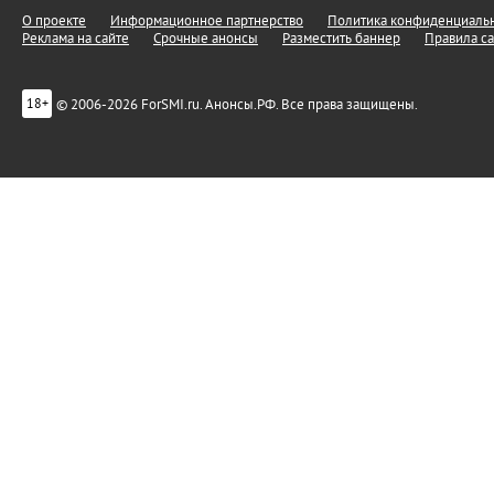
О проекте
Информационное партнерство
Политика конфиденциальн
Реклама на сайте
Срочные анонсы
Разместить баннер
Правила са
© 2006-2026 ForSMI.ru. Анонсы.РФ. Все права защищены.
18+