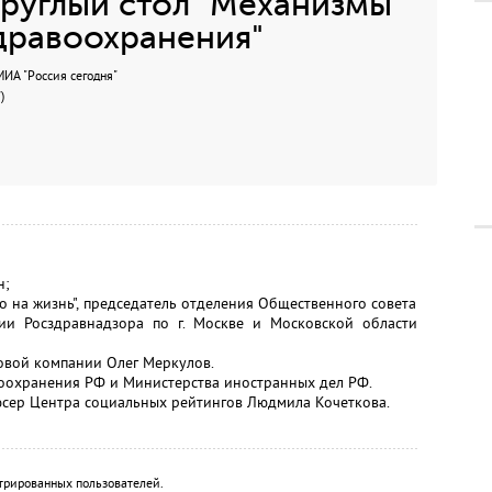
руглый стол "Механизмы
дравоохранения"
А "Россия сегодня"
)
н;
 на жизнь", председатель отделения Общественного совета
ии Росздравнадзора по г. Москве и Московской области
овой компании Олег Меркулов.
воохранения РФ и Министерства иностранных дел РФ.
сер Центра социальных рейтингов Людмила Кочеткова.
трированных пользователей.