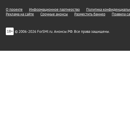
О проекте
Информационное партнерство
Политика конфиденциальн
Реклама на сайте
Срочные анонсы
Разместить баннер
Правила са
© 2006-2026 ForSMI.ru. Анонсы.РФ. Все права защищены.
18+