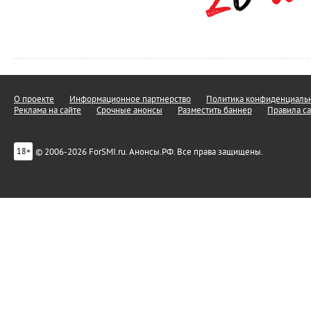
О проекте
Информационное партнерство
Политика конфиденциальн
Реклама на сайте
Срочные анонсы
Разместить баннер
Правила са
© 2006-2026 ForSMI.ru. Анонсы.РФ. Все права защищены.
18+