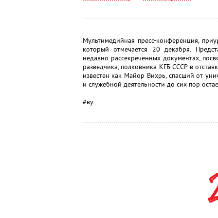
Мультимедийная пресс-конференция, приу
который отмечается 20 декабря. Предс
недавно рассекреченных документах, посв
разведчика, полковника КГБ СССР в отстав
известен как Майор Вихрь, спасший от уни
и служебной деятельности до сих пор остае
#ву