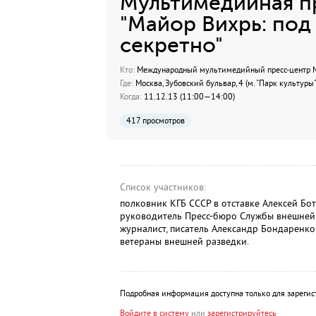
Мультимедийная п
"Майор Вихрь: по
секретно"
Кто:
Международный мультимедийный пресс-центр МИ
Где:
Москва, Зубовский бульвар, 4 (м. "Парк культуры"
Когда:
11.12.13 (11:00—14:00)
417 просмотров
Список участников:
полковник КГБ СССР в отставке Алексей Бот
руководитель Пресс-бюро Службы внешней 
журналист, писатель Александр Бондаренко
ветераны внешней разведки.
Подробная информация доступна только для зарегис
Войдите в систему
или
зарегистрируйтесь