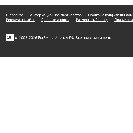
О проекте
Информационное партнерство
Политика конфиденциальн
Реклама на сайте
Срочные анонсы
Разместить баннер
Правила са
© 2006-2026 ForSMI.ru. Анонсы.РФ. Все права защищены.
18+