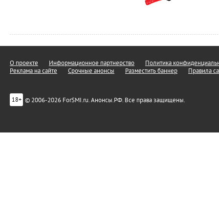
О проекте
Информационное партнерство
Политика конфиденциальн
Реклама на сайте
Срочные анонсы
Разместить баннер
Правила са
© 2006-2026 ForSMI.ru. Анонсы.РФ. Все права защищены.
18+