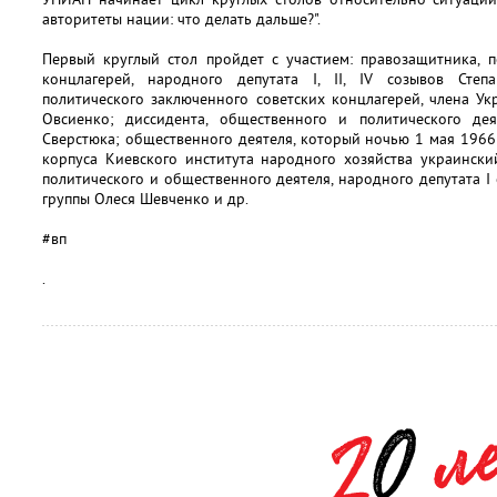
авторитеты нации: что делать дальше?".
Первый круглый стол пройдет с участием: правозащитника, п
концлагерей, народного депутата I, II, IV созывов Степ
политического заключенного советских концлагерей, члена У
Овсиенко; диссидента, общественного и политического де
Сверстюка; общественного деятеля, который ночью 1 мая 1966
корпуса Киевского института народного хозяйства украинск
политического и общественного деятеля, народного депутата I
группы Олеся Шевченко и др.
#вп
.