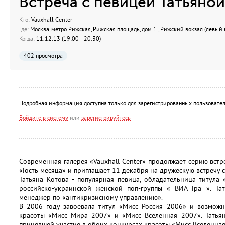
Встреча с певицей Татьяно
Кто:
Vauxhall Center
Где:
Москва, метро Рижская, Рижская площадь, дом 1 , Рижский вокзал (левый 
Когда:
11.12.13 (19:00—20:30)
402 просмотра
Подробная информация доступна только для зарегистрированных пользовател
Войдите в систему
или
зарегистрируйтесь
Современная галерея «Vauxhall Center» продолжает серию вст
«Гость месяца» и приглашает 11 декабря на дружескую встречу 
Татьяна Котова - популярная певица, обладательница титула
российско-украинской женской поп-группы « ВИА Гра ». Та
менеджер по «антикризисному управлению».
В 2006 году завоевала титул «Мисс Россия 2006» и возможн
красоты «Мисс Мира 2007» и «Мисс Вселенная 2007». Татьян
принявшей участие в обоих конкурсах красоты «Мисс Вселенная