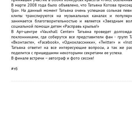
В марте 2008 года было объявлено, что Татьяна Котова присое
Гра». На данный момент Татьяна очень успешная сольная певи
клипы транслируются на музыкальных каналах и популярн
занимается благотворительностью и является «Звездным во
социальной помощи детям «Расправь крылья!»
В Арт-центре «Vauxhall Center» Татьяна проведет долгож
поклонниками, где соберутся все представители фан - групп Т
«Вконтакте», «Facebook», «Одноклассники», «Twitter» и «In
Татьяна ответит на все интересующие вопросы, а так же ра
поделится с пришедшими некоторыми секретами ее успеха.
В финале встречи – автограф и фото сессия!
#тб