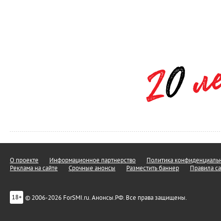
О проекте
Информационное партнерство
Политика конфиденциальн
Реклама на сайте
Срочные анонсы
Разместить баннер
Правила са
© 2006-2026 ForSMI.ru. Анонсы.РФ. Все права защищены.
18+