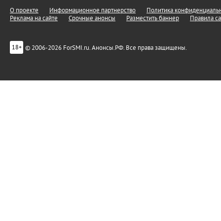
О проекте
Информационное партнерство
Политика конфиденциальн
Реклама на сайте
Срочные анонсы
Разместить баннер
Правила са
© 2006-2026 ForSMI.ru. Анонсы.РФ. Все права защищены.
18+