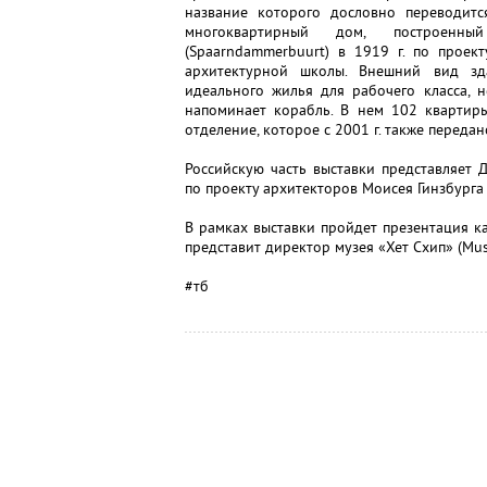
название которого дословно переводит
многоквартирный дом, построенн
(Spaarndammerbuurt) в 1919 г. по прое
архитектурной школы. Внешний вид зд
идеального жилья для рабочего класса, 
напоминает корабль. В нем 102 квартир
отделение, которое с 2001 г. также передан
Российскую часть выставки представляет
по проекту архитекторов Моисея Гинзбурга
В рамках выставки пройдет презентация к
представит директор музея «Хет Схип» (Muse
#тб