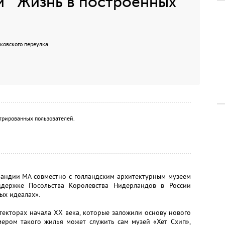
 " Жизнь в построенных
ьковского переулка
трированных пользователей.
лландии МА совместно с голландским архитектурным музеем
ддержке Посольства Королевства Нидерландов в России
ых идеалах».
текторах начала ХХ века, которые заложили основу нового
мером такого жилья может служить сам музей «Хет Схип»,