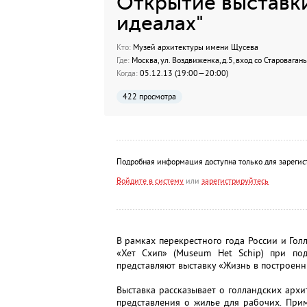
Открытие выставки
идеалах"
Кто:
Музей архитектуры имени Щусева
Где:
Москва, ул. Воздвиженка, д.5, вход со Староваган
Когда:
05.12.13 (19:00—20:00)
422 просмотра
Подробная информация доступна только для зарегис
Войдите в систему
или
зарегистрируйтесь
В рамках перекрестного года России и Го
«Хет Схип» (Museum Het Schip) при по
представляют выставку «Жизнь в построенн
Выставка рассказывает о голландских архи
представления о жилье для рабочих. При