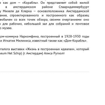
ся как дом — «Корабль». Он представляет собой жилой
ый в амстердамском районе Спаарндаммербуурт
кту Михеля де Клерка — основоположника Амстердамской
ания, спроектированного и построенного как образец
необычен со всех точек обзора, своими очертаниями оно
ы для рабочих, небольшой зал для собраний и почтовое
о музею.
 Дом-коммуна Наркомфина, построенный в 1928-1930 годы
 и Игнатия Милиниса, известный также как «Дом-Корабль».
аталога выставки «Жизнь в построенных идеалах», который
um Het Schip) (г. Амстердам) Алиса Ругхолт