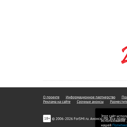
О проекте
Информационное партнерство
Пол
Реклама на сайте
Срочные анонсы
Разместит
Этот сайт испол
© 2006-2026 ForSMI.ru. Анонсы.РФ. Все прав
18+
использование.
нашей
Политик