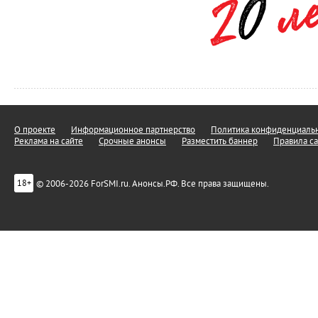
О проекте
Информационное партнерство
Политика конфиденциальн
Реклама на сайте
Срочные анонсы
Разместить баннер
Правила са
© 2006-2026 ForSMI.ru. Анонсы.РФ. Все права защищены.
18+