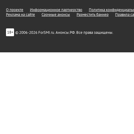
О проекте
Информационное партнерство
Политика конфиденциальн
Реклама на сайте
Срочные анонсы
Разместить баннер
Правила са
© 2006-2026 ForSMI.ru. Анонсы.РФ. Все права защищены.
18+