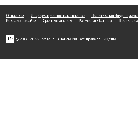
О проекте
Информационное партнерство
Политика конфиденциальн
Реклама на сайте
Срочные анонсы
Разместить баннер
Правила са
© 2006-2026 ForSMI.ru. Анонсы.РФ. Все права защищены.
18+