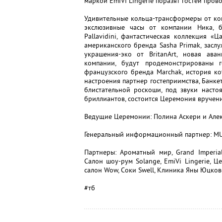
маркой EmiVi Lingerie поразят гостей пров
Удивительные кольца-трансформеры от ком
экслюзивные часы от компании Ника, бр
Pallavidini, фантастическая коллекция «
американского бренда Sasha Primak, засл
украшения-эко от BritanArt, новая ав
компании, будут продемонстрированы г
французского бренда Marchak, история ко
настроения партнер гостеприимства, Банкет
блистательной роскоши, под звуки насто
бриллиантов, состоится Церемония вручен
Ведущие Церемонии: Полина Аскери и Алек
Генеральный информационный партнер: MU
Партнеры: Ароматный мир, Grand Imperial
Салон шоу-рум Solange, EmiVi Lingerie, Ц
салон Wow, Соки Swell, Клиника Яны Юцковск
#тб