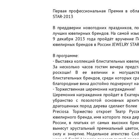
Первая профессиональная Премия в обл
STAR-2013
В преддверии новогодних праздников, по
лучших ювелирных брендов. На самой изы
9 декабря 2013 года пройдёт вручение 
ювелирных брендов в России JEWELRY STAR
В программе:
- Выставка коллекций блистательных ювел
За несколько часов гостям вечера предс
роскоши! В ее величии и могуществ
блистательных брендов, среди которых ср
благородные вина достойно подчеркнут на
- Торжественная церемония награждения!
Церемония награждения пройдет в Екатер
убранство с позолотой основных архит
драгоценных пород дерева сделают более
Preciosa. Торжество откроет Театр Русс
ювелирного бренда, имя которого пока дер
России, в платьях от самых высоких бре
вынесут хрустальный премиальный цветок,
силу и энергию. Модельное агентство Co