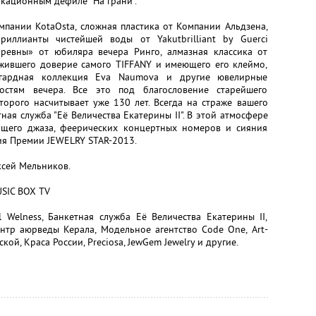
окационным дефиле "На грани".
пании KotaOsta, сложная пластика от Компании Альдзена,
иллианты чистейшей воды от Yakutbrilliant by Guerci
Царевны» от юбиляра вечера Ринго, алмазная классика от
ужившего доверие самого TIFFANY и имеющего его клеймо,
ангардная коллекция Eva Naumova и другие ювелирные
остям вечера. Все это под благословение старейшего
торого насчитывает уже 130 лет. Всегда на страже вашего
ная служба "Её Величества Екатерины II". В этой атмосфере
ящего джаза, феерических концертных номеров и сияния
ия Премии JEWELRY STAR-2013.
сей Мельников.
SIC BOX TV
 Welness, Банкетная служба Её Величества Екатерины II,
ентр аюрведы Керала, Модельное агентство Code One, Art-
ой, Краса России, Preciosa, JewGem Jewelry и другие.