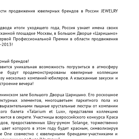
асти продвижения ювелирных брендов в России JEWELRY
дводя итоги уходящего года, Россия узнает имена своих
сканной площадке Москвы, в Большом Дворце «Царицыно»
Первой Профессиональной Премии в области продвижения
-2013!
ирный брендов!
тавится уникальная возможность погрузиться в атмосферу
е будут продемонстрированы ювелирные коллекции
азу несколько компаний-юбиляров. А изысканные закуски и
строение вечера!
ининском зале Большого Дворца Царицыно. Его роскошное
ектурных элементов, многоцветьем паркетного пола из
 выразительными пышные хрустальные люстры от компании
кого балета «Talarium et Lux», представляя коллекцию
жится в секрете. Участницы всероссийского конкурса Краса
ндов, предоставленных Шоу-румом Solange, торжественно
 цвет которого в этом году будет красным, символизируя
de One совместно с ювелирными брендами-участниками и