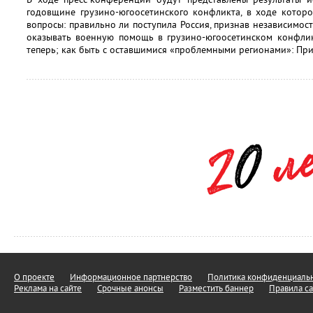
годовщине грузино-югоосетинского конфликта, в ходе которог
вопросы: правильно ли поступила Россия, признав независимос
оказывать военную помощь в грузино-югоосетинском конфлик
теперь; как быть с оставшимися «проблемными регионами»: П
О проекте
Информационное партнерство
Политика конфиденциальн
Реклама на сайте
Срочные анонсы
Разместить баннер
Правила са